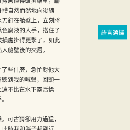
板被鯊魚撞得破損嚴重，腳
身體自然而然地向後縮
水刀釘在艙壁上，立刻將
黑色腐液的人手，搭住了
語言選擇
破損處掛得更緊了，如此
陷人艙壁後的夾層。
發生了些什麼，急忙對他大
古猜聽到我的喊聲，回頭一
地上遠不比在水下靈活慓
手。
行袋。可古猜卻用力過猛，
。此時我和胖子趕到近