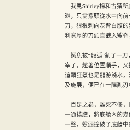
我見Shirley楊和古
避，只需鯊頭從水中向前
刀，狠狠刺向灰背白腹的
利寬厚的刀頭直戳入鯊脊
鯊魚被“龍弧”割了一刀
宰了，趁著位置順手，又
這頭狂鯊也是龍游淺水，
及施展，便已在一陣亂刃
百足之蟲，雖死不僵，
一通撲騰，將底艙內的幾個
一聲，鯊頭撞破了底艙中