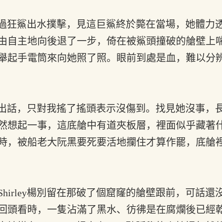
猜躲過狂鯊出水撲擊，見這巨鯊終於斃在當場，她體
由自主地向後退了一步，倚在被鯊頭撞破的艙壁上
舉起手電筒來向她照了照。眼前到處是血，難以分
說不出話，只對我搖了搖頭表示沒傷到。找見她沒事
然想起一事，這底艙中有道夾板層，裡面似乎藏著
時，被船老大阮黑要死要活地攔住才算作罷，底艙
rley楊別留在那破了個窟窿的艙壁跟前，可話還沒等
回頭看時，一隻沾滿了黑水、彷彿是在腐爛後已經