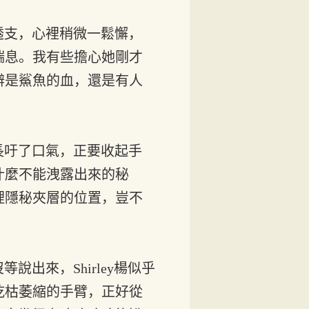
力透支，心裡稍微一鬆懈，
喘息。我有些擔心她剛才
辨是鯊魚的血，還是有人
，長吁了口氣，正要收起手
什麼不能洩露出來的秘
裡隱秘夾層的位置，豈不
說出來，Shirley楊似乎
乾枯萎縮的手臂，正好從