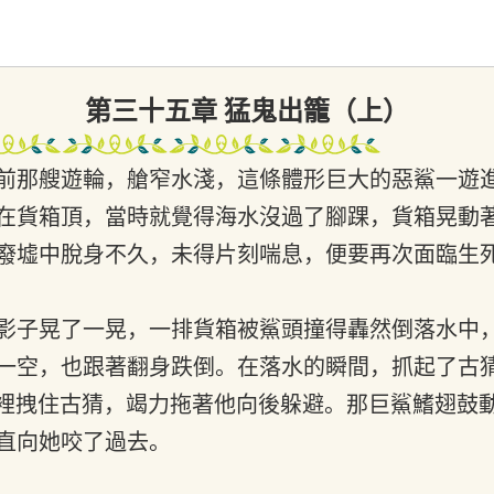
第三十五章 猛鬼出籠（上）
前那艘遊輪，艙窄水淺，這條體形巨大的惡鯊一遊
在貨箱頂，當時就覺得海水沒過了腳踝，貨箱晃動
廢墟中脫身不久，未得片刻喘息，便要再次面臨生
影子晃了一晃，一排貨箱被鯊頭撞得轟然倒落水中
一空，也跟著翻身跌倒。在落水的瞬間，抓起了古
楊在水裡拽住古猜，竭力拖著他向後躲避。那巨鯊鰭翅
直向她咬了過去。