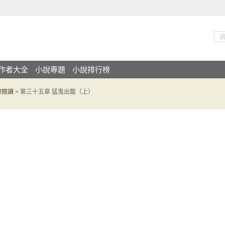
作者大全
小說專題
小說排行榜
線閱讀
> 第三十五章 猛鬼出籠（上）