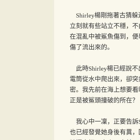
Shirley楊剛拖著古
立刻就有些站立不穩，不
在混亂中被鯊魚傷到，便
傷了流出來的。
此時Shirley楊已經
電筒從水中爬出來，卻突
密。我先前在海上想要看
正是被鯊頭撞破的所在？
我心中一凜，正要告訴Shi
也已經發覺她身後有異，