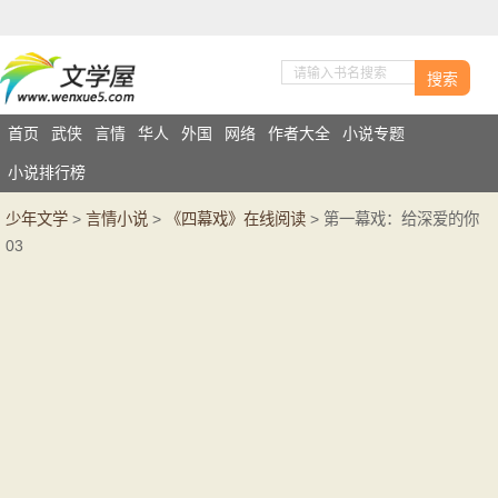
搜索
首页
武侠
言情
华人
外国
网络
作者大全
小说专题
小说排行榜
少年文学
>
言情小说
>
《四幕戏》在线阅读
> 第一幕戏：给深爱的你
03