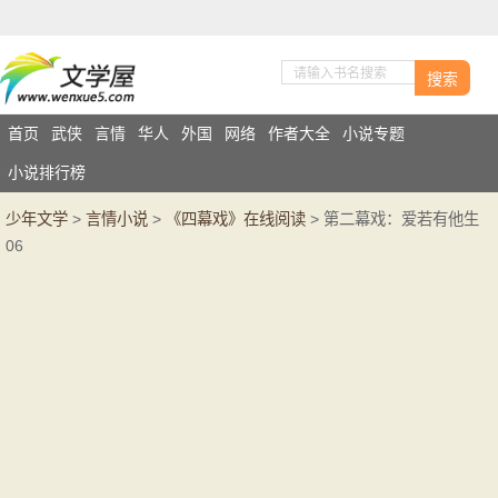
搜索
首页
武侠
言情
华人
外国
网络
作者大全
小说专题
小说排行榜
少年文学
>
言情小说
>
《四幕戏》在线阅读
> 第二幕戏：爱若有他生
06