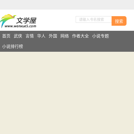
搜索
首页
武侠
言情
华人
外国
网络
作者大全
小说专题
小说排行榜