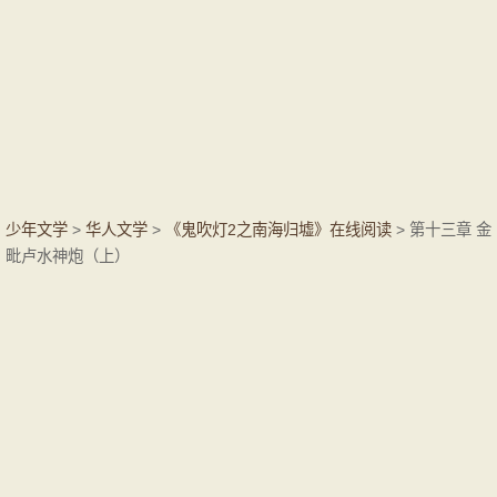
少年文学
>
华人文学
>
《鬼吹灯2之南海归墟》在线阅读
> 第十三章 金
毗卢水神炮（上）