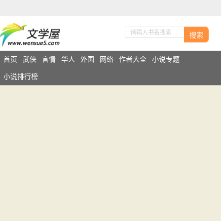
搜索
首页
武侠
言情
华人
外国
网络
作者大全
小说专题
小说排行榜