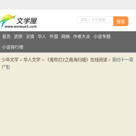
搜索
首页
武侠
言情
华人
外国
网络
作者大全
小说专题
小说排行榜
少年文学
>
华人文学
>
《鬼吹灯2之南海归墟》在线阅读
> 第四十一章
尸鬽