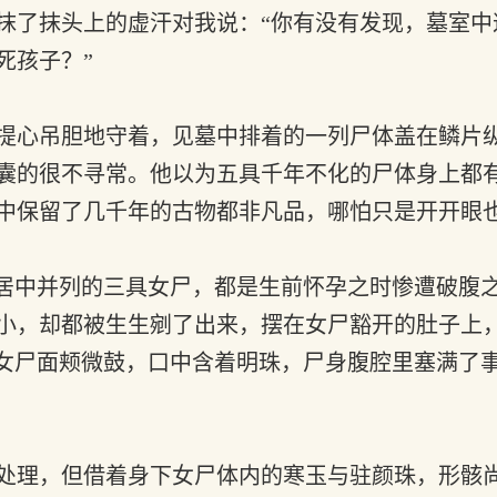
抹了抹头上的虚汗对我说：“你有没有发现，墓室中
死孩子？”
提心吊胆地守着，见墓中排着的一列尸体盖在鳞片
囊的很不寻常。他以为五具千年不化的尸体身上都
中保留了几千年的古物都非凡品，哪怕只是开开眼
居中并列的三具女尸，都是生前怀孕之时惨遭破腹
小，却都被生生剜了出来，摆在女尸豁开的肚子上
。女尸面颊微鼓，口中含着明珠，尸身腹腔里塞满了
处理，但借着身下女尸体内的寒玉与驻颜珠，形骸