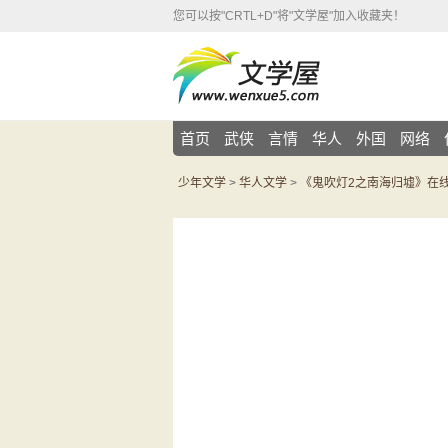
您可以按"CRTL+D"将"文学屋"加入收藏夹！
首页
武侠
言情
华人
外国
网络
少年文学
>
华人文学
>
《鬼吹灯2之南海归墟》在