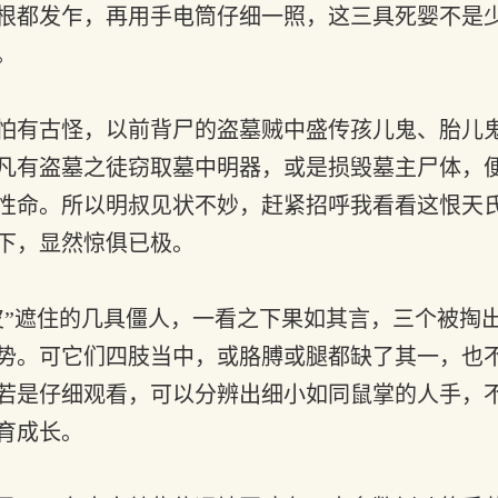
根都发乍，再用手电筒仔细一照，这三具死婴不是
。
怕有古怪，以前背尸的盗墓贼中盛传孩儿鬼、胎儿
凡有盗墓之徒窃取墓中明器，或是损毁墓主尸体，
性命。所以明叔见状不妙，赶紧招呼我看看这恨天
下，显然惊俱已极。
”遮住的几具僵人，一看之下果如其言，三个被掏
势。可它们四肢当中，或胳膊或腿都缺了其一，也
若是仔细观看，可以分辨出细小如同鼠掌的人手，
育成长。