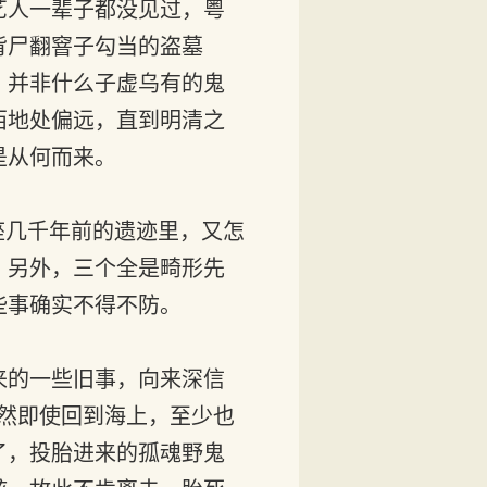
艺人一辈子都没见过，粤
背尸翻窨子勾当的盗墓
，并非什么子虚乌有的鬼
西地处偏远，直到明清之
是从何而来。
座几千年前的遗迹里，又怎
？另外，三个全是畸形先
些事确实不得不防。
来的一些旧事，向来深信
然即使回到海上，至少也
了，投胎进来的孤魂野鬼