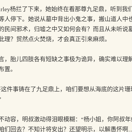
rley杨拦了下来，她始终在看那尊九足鼎，听到
等人停下。她说从墓中背出小鬼之事，搬山道人中
的民间邪术，归墟之中又如何会有？而且从未听说
此理？贸然点火焚烧，才会真正引来麻烦。
言，胎儿四肢各有短缺之事极为诡异，确实难以理
布置。
天氏将这件事铸在了九足鼎上，咱们要想从海底的这片
”
动容，明叔激动得泪眼模糊：“杨小姐，你阿叔年
咱们回去？不知计将安出？还望明示，以解愚怀啊…