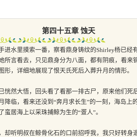
第四十五章 蚀天
水里摸索一番，察看鼎身铸纹的Shirley杨已
她所言看去，只见鼎身分为八面，都有阴痕，看来
图形，详细地展现了恨天氏死后入葬升月的情形。
已恍然大悟，回头看了看那一排古尸，原来他们死
月降临，看来还没到“奔月求长生”的一刻，海岛上
了蛮居海上以采珠捕鲸为生的“疍人”。
，却听明叔在鲸骨化石的口前招呼我，我只好转身