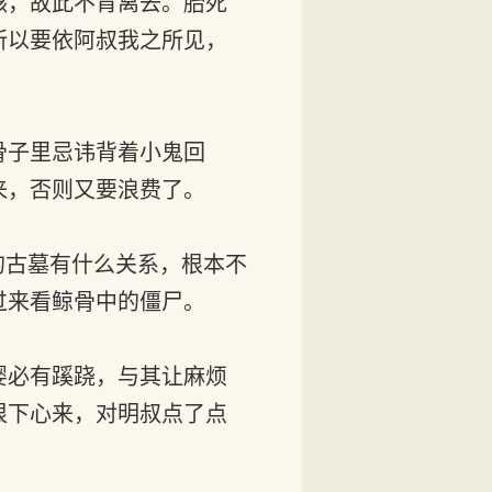
骸，故此不肯离去。胎死
所以要依阿叔我之所见，
骨子里忌讳背着小鬼回
来，否则又要浪费了。
的古墓有什么关系，根本不
过来看鲸骨中的僵尸。
婴必有蹊跷，与其让麻烦
狠下心来，对明叔点了点