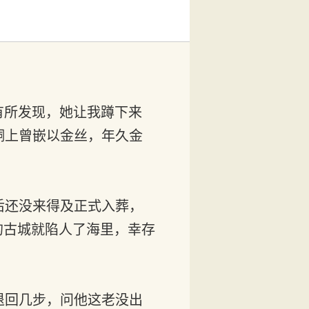
经有所发现，她让我蹲下来
铜上曾嵌以金丝，年久金
后还没来得及正式入葬，
的古城就陷人了海里，幸存
退回几步，问他这老没出