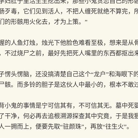
孕妇肚子里活生生挖出来，那些小鬼贪恋自己的形
肠歹毒，它们见到活人，不把人缠死就绝不算完，
们的形骸用火化去，才为上策。”
握的人鱼灯烛，烛光下他脸色难看至极，想来是从
，不过烧尸之前，最好先把死人嘴里的东西都抠出
愣头愣脑，还没搞清楚自己这个“龙户”和海眼下
尸骸。而多铃的胆子是这伙人中最小的，根本不敢
背小鬼的事情是宁可信其有，不可信其无。墓中死
了干净，何必再去追根溯源探查其中究竟，于是我
一拥而上，便要先取“驻颜珠”，再放“往生火”。