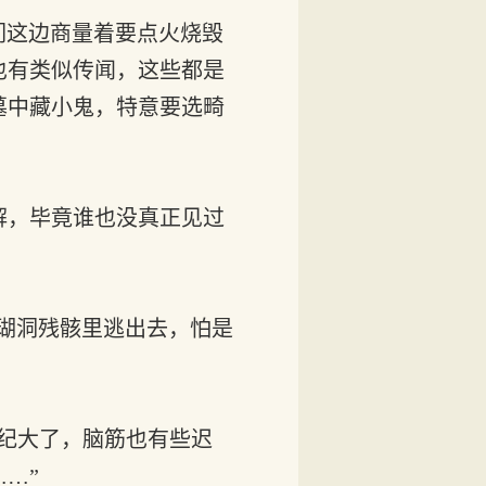
我们这边商量着要点火烧毁
也有类似传闻，这些都是
墓中藏小鬼，特意要选畸
解，毕竟谁也没真正见过
珊瑚洞残骸里逃出去，怕是
纪大了，脑筋也有些迟
…”