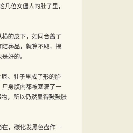
这几位女僵人的肚子里，
纵横的皮下，如同合盖了
有陪葬品，就算不取，揭
也是好的。
之厄。肚子里成了形的胎
，尸身腹内都被塞满了一
事物，所以仍然显得鼓鼓胀
尚在，碳化发黑色盘作一