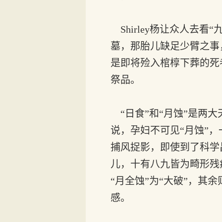
Shirley杨让众人去
墓，那胎儿缺足少臂之事
是即将殓入棺椁下葬的死
祭品。
“日食”和“月蚀”是两
说，孕妇不可见“月蚀”
捕风捉影，即使到了科学
儿，十有八九皆为畸形残
“月全蚀”为“大破”，其
感。