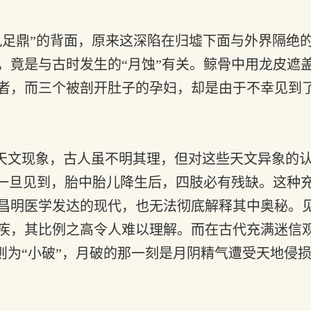
看“九足鼎”的背面，原来这深陷在归墟下面与外界隔
，竟是与古时发生的“月蚀”有关。鲸骨中用龙皮遮
者，而三个被剖开肚子的孕妇，却是由于不幸见到了
大天文现象，古人虽不明其理，但对这些天文异象的
，一旦见到，胎中胎儿降生后，四肢必有残缺。这种
昌明医学发达的现代，也无法彻底解释其中奥秘。见
疾，其比例之高令人难以理解。而在古代充满迷信
余则为“小破”，月破的那一刻是月阴精气遭受天地侵