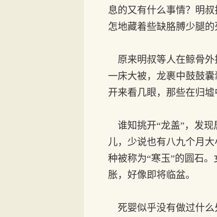
息的又有什么事情？明叔
怎地藏着些缺胳膊少腿的
原来明叔等人在鲸骨外
一床大被，龙裹中鼓鼓囊
开来看几眼，那些在归墟
谁知挑开“龙盖”，发现
儿，少说也有八九个月大
种被称为“寒玉”的圆石
胀，好像即将临盆。
死婴似乎没有做过什么