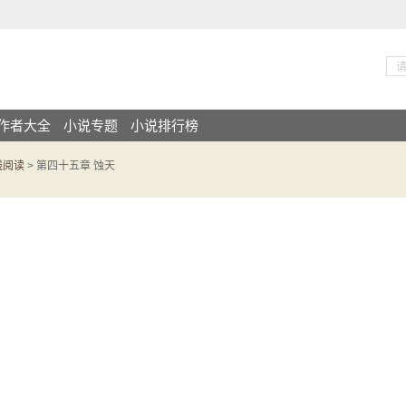
作者大全
小说专题
小说排行榜
线阅读
> 第四十五章 蚀天