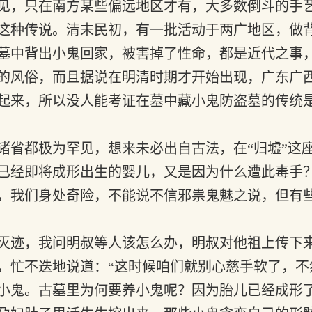
见，只在南方某些偏远地区才有，大多数倒斗的手
这种传说。清末民初，有一批活动于两广地区，做
墓中背出小鬼回家，被害掉了性命，都是近代之事
的风俗，而且据说在明清时期才开始出现，广东广
起来，所以没人能考证在墓中藏小鬼防盗墓的传统
省都极为罕见，想来未必出自古法，在“归墟”这
已经即将成形出生的婴儿，又是因为什么遭此毒手
，我们身处奇险，不能说不信邪祟鬼魅之说，但有
灭迹，我问明叔等人该怎么办，明叔对他祖上传下
，忙不迭地说道：“这时候咱们就别心慈手软了，不
小鬼。古墓里为何要养小鬼呢？因为胎儿已经成形