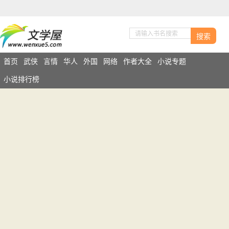
搜索
首页
武侠
言情
华人
外国
网络
作者大全
小说专题
小说排行榜