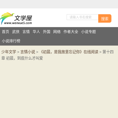
搜索
首页
武侠
言情
华人
外国
网络
作者大全
小说专题
小说排行榜
少年文学
>
言情小说
>
《初晨，是我故意忘记你》在线阅读
> 第十四
章 初晨，到底什么才叫爱