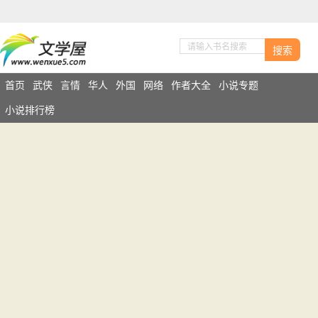
搜索
首页
武侠
言情
华人
外国
网络
作者大全
小说专题
小说排行榜