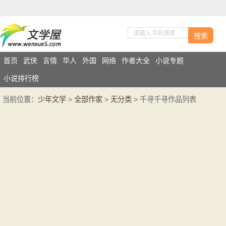
搜索
首页
武侠
言情
华人
外国
网络
作者大全
小说专题
小说排行榜
当前位置：
少年文学
>
全部作家
>
无分类
> 千寻千寻作品列表