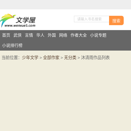
搜索
首页
武侠
言情
华人
外国
网络
作者大全
小说专题
小说排行榜
当前位置：
少年文学
>
全部作家
>
无分类
> 沐清雨作品列表