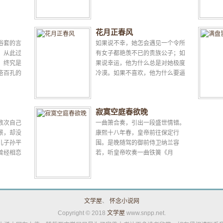
他为什么
有失败和结束的，一天不盖棺，一
.
天不定论，你输了——没...
花月正春风
俗套的言
如果说不幸，她怎会遇见一个令所
，从此过
有女子都艳羡不已的贵族公子；如
，终究是
果说幸运，他为什么总是对她极度
疮百孔的
冷漠。如果不喜欢，他为什么要逼
婚；如果喜欢，结婚之后他为什么
又对她不理不睬…… ...
寂寞空庭春欲晚
数次自己
一曲箫合奏，引出一段盛世情错。
景，却没
康熙十八年春，皇帝前往保定行
儿子孙平
围。是晚随驾的御前侍卫纳兰容
曾经相恋
若，听皇帝吹奏一曲铁簧《月
前的重重
出》，大营远处有人以箫相和。纳
兰听出吹箫之人是自己籍没入...
文学屋
、
怀念小说网
Copyright © 2018
文学屋
www.snpp.net.