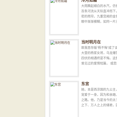
冷月如霜
大雨腾起细白的水汽，仿
百条河流从天际直冲而下
密的雨帘，九重宫阙的金
眼中渐渐模糊，如同一片
影。他的手指微冷，九龙
间氤氲着甘苦芳冽的瑞...
当时明月在
匪我思存版“杨不悔”成了
大营的杨家女将，乌龙爆
四伏的相遇终是不悔。这
曾见过的爱情短篇， 或
有着独特的匪我思存的味道。
东宫
她，本是西凉国的九公主
宠爱于一身，因为和亲踏
之路。他，乃是当今的太
之下、万人之上的储君，
联姻不得已迎娶了异域公
自己的宠妃，赵良娣。她有.