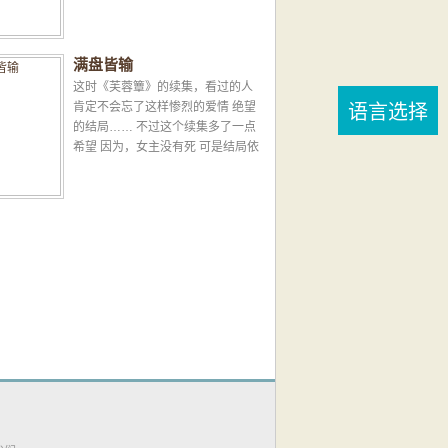
她抢了过来，而等待他们的却不是
王子与灰姑娘走入城堡...
满盘皆输
这时《芙蓉簟》的续集，看过的人
肯定不会忘了这样惨烈的爱情 绝望
语言选择
的结局…… 不过这个续集多了一点
希望 因为，女主没有死 可是结局依
然很痛苦 因为她的孩子回来向易志
维报仇了...