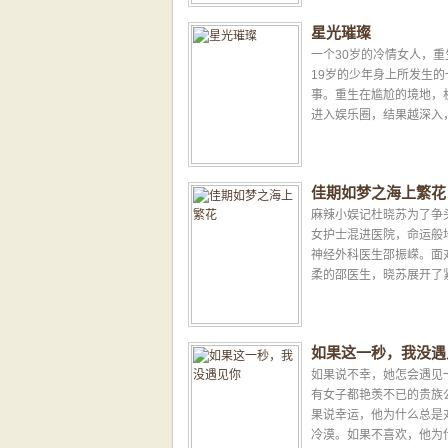
星光璀璨
一个30岁的冷情女人，重
19岁的少年身上所发生的
事。重生在尴尬的境地，
进入娱乐圈，结果越深入
~~~ 豪门世家继承人
司大老板，还有……Oh!...
佳期如梦之海上繁花
麻辣小娱记杜晓苏为了争
女护士混进医院，命运般
神经外科医生邵振嵘。面
柔的邵医生，晓苏展开了
人、后方包围式的追求方
终于赢得了邵医生的...
如果这一秒，我没遇
如果说不幸，她怎会遇见
有女子都艳羡不已的贵族
果说幸运，他为什么总是
冷漠。如果不喜欢，他为