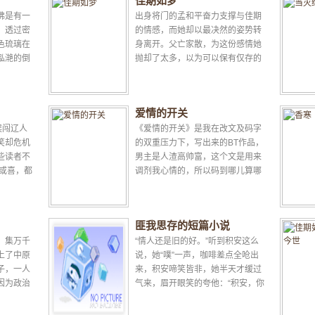
佳期如梦
佛是有一
出身将门的孟和平奋力支撑与佳期
，透过密
的情感，而她却以最决然的姿势转
色琉璃在
身离开。父亡家散，为这份感情她
泓滟的倒
抛却了太多，以为可以保有仅存的
缂金袍袖
骄傲与尊严，就此平淡一生，旁人
却心犹不甘。突然闯入...
爱情的开关
误闯辽人
《爱情的开关》是我在改文及码字
笑却危机
的双重压力下，写出来的BT作品，
些读者不
男主是人渣高帅富，这个文是用来
悲或喜，都
调剂我心情的，所以码到哪儿算哪
...
儿，争取多码，也争取不坑。但如
果真的坑了，那诸位看官大...
匪我思存的短篇小说
，集万千
“情人还是旧的好。”听到积安这么
上了中原
说，她“噗”一声，咖啡差点全呛出
子，一人
来，积安啼笑皆非，她半天才缓过
因为政治
气来，眉开眼笑的夸他：“积安，你
主。他有
是越来越会讨女人欢心了。”积安微
..
笑着说：“倒是你，一...