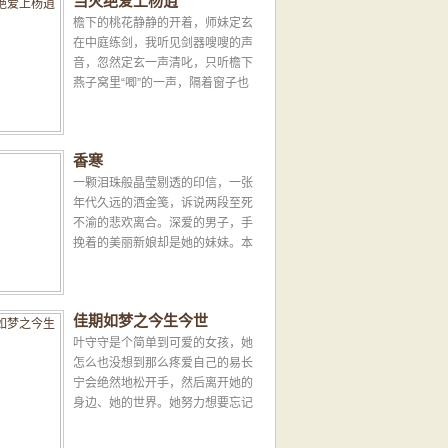
当灭绝爱上杨逍
檐下的桃花静静的开着，师妹定玄
在中庭练剑，我听见剑器嗖嗖的声
音，忽然定玄一声清叱，只听檐下
燕子窝里“唧”的一声，隔着窗子也
可以看见那双燕子掠过低空漂亮的
剪尾。定玄说：“哎呀...
香寒
一颗泪珠般晶莹剔透的印信，一张
年代久远的洒金笺，诉说两段至死
不渝的悲欢离合。深爱的男子，手
挽着的美丽新娘却是她的妹妹。本
以为，心如死灰，可亲人的血海深
仇让她不得不与爱人为...
佳期如梦之今生今世
叶守守是个简单到可爱的女孩，她
怎么也没想到那么疼爱自己的易长
宁会绝然地松开手，然后离开她的
身边、她的世界。她努力想要忘记
那份痛苦的时候，易长宁的婚讯却
将她打入万丈深渊...