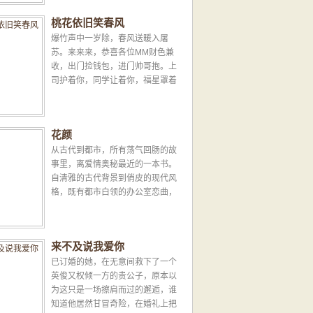
桃花依旧笑春风
爆竹声中一岁除，春风送暖入屠
苏。来来来，恭喜各位MM财色兼
收，出门捡钱包，进门帅哥抱。上
司护着你，同学让着你，福星罩着
你，财神追着你。吉吉利利，万事
胜意。一年更比一年美，桃花依旧
笑...
花颜
从古代到都市，所有荡气回肠的故
事里，离爱情奥秘最近的一本书。
自清雅的古代背景到俏皮的现代风
格，既有都市白领的办公室恋曲，
也有传奇女子柳如是的别样人生。
那些让人心心念念的...
来不及说我爱你
已订婚的她，在无意间救下了一个
英俊又权倾一方的贵公子，原本以
为这只是一场擦肩而过的邂逅，谁
知道他居然甘冒奇险，在婚礼上把