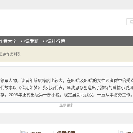
作者大全
小说专题
小说排行榜
我思存作品列表
军人物，读者年龄层跨度比较大，在80后及90后的女性读者群中倍受
现代故事以《佳期如梦》系列为代表，匪我思存创造出了独特的爱情小说
存。2005年正式出版第一部小说，现定居湖北武汉，一直从事财务工作
显示更多