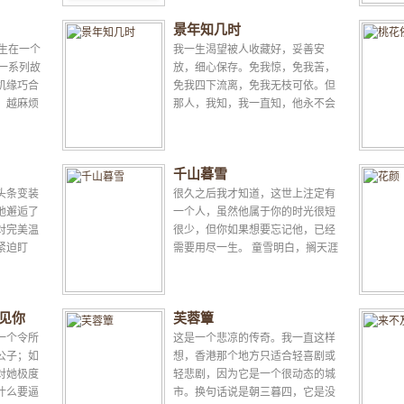
景年知几时
生在一个
我一生渴望被人收藏好，妥善安
一系列故
放，细心保存。免我惊，免我苦，
机缘巧合
免我四下流离，免我无枝可依。但
，越麻烦
那人，我知，我一直知，他永不会
，娱乐公
来。费尽心思才可以在一起的人，
曾经是已经逝去的姐姐的爱人，如
刁...
千山暮雪
头条变装
很久之后我才知道，这世上注定有
地邂逅了
一个人，虽然他属于你的时光很短
对完美温
很少，但你如果想要忘记他，已经
紧迫盯
需要用尽一生。 童雪明白，搁天涯
式，最后
她就是被唾骂被鄙视被公愤被人肉
的坏蛋，俗称“小三”...
见你
芙蓉簟
一个令所
这是一个悲凉的传奇。我一直这样
公子；如
想，香港那个地方只适合轻喜剧或
对她极度
轻悲剧，因为它是一个很动态的城
什么要逼
市。换句话说是朝三暮四，它是没