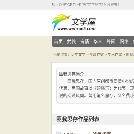
您可以按"CRTL+D"将"文学屋"加入收藏夹！
首页
武侠
言情
华人
外国
网络
当前位置：
少年文学
>
全部作家
>
华人作家
> 匪
匪我思存简介：
匪我思存，国内原创都市爱情小说的领
代表，民国故事以《碧甃沉》为代表，
说的阅读风向。曾用笔名思存，又名费小
匪我思存作品列表