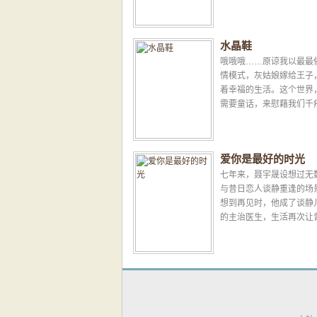
婚；如果喜欢，结婚之后
又对她不理不睬……出身..
水晶鞋
哦哦哦……原谅我以最最
情模式，灰姑娘嫁给王子
着幸福的生活。这个世界
需要童话，来慰藉我们千
心灵……...
爱你是最好的时光
七年来，聂宇晟设想过无
与昔日恋人谈静重逢的场
想到再见时，他成了谈静
的主治医生，生活再次让
的两个人有了交集。七年
误会未解，如今又添新...