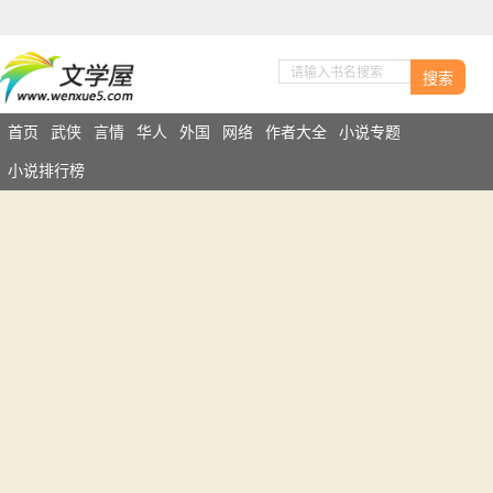
搜索
首页
武侠
言情
华人
外国
网络
作者大全
小说专题
小说排行榜