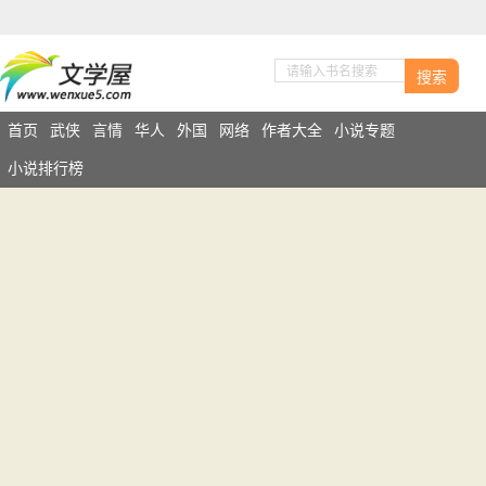
搜索
首页
武侠
言情
华人
外国
网络
作者大全
小说专题
小说排行榜