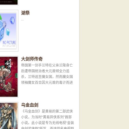
湖祭
...
大剑师传奇
帝国第一剑手兰特在父亲兰陵身亡
后遭帝国统治者大元首倾全力追
杀，兰特逃至魔女国，然而魔女国
领袖魔女百合因大元首的毒计而进
入假死状态，兰特遂率领魔女国军
队对抗帝国军的进袭...
乌金血剑
《乌金血剑》是黄易的第二部武侠
小说，为当时“黄易异侠系列”首部
小说。此小说是专为无线电视“金装
自创武侠剧”所写，而该同名电视剧