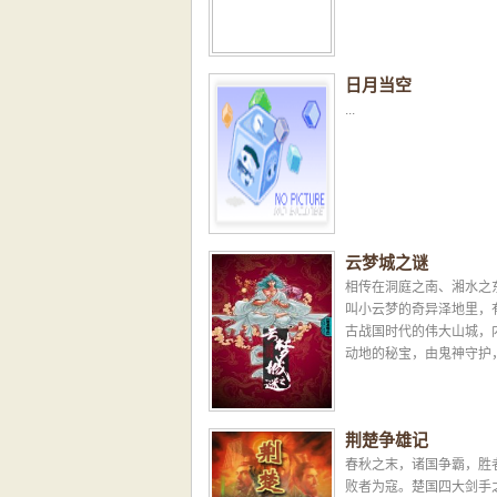
日月当空
...
云梦城之谜
相传在洞庭之南、湘水之
叫小云梦的奇异泽地里，
古战国时代的伟大山城，
动地的秘宝，由鬼神守护
多年来，从没有人能成功
城．此事由一个被关进天牢的
荆楚争雄记
春秋之末，诸国争霸，胜
败者为寇。楚国四大剑手