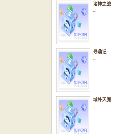
诸神之战
...
寻鼎记
...
域外天魔
...