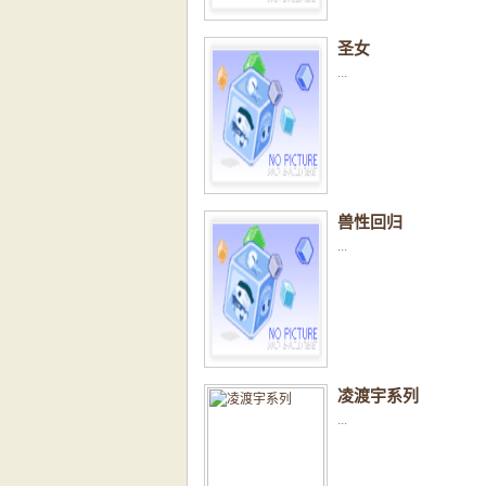
圣女
...
兽性回归
...
凌渡宇系列
...