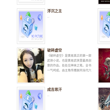
浮沉之主
...
破碎虚空
《破碎虚空》是黄易真正的第一部
武侠小说，也是黄易武侠里最具创
意的作品，处处见神来之笔。全书
一气呵成，由主角传鹰联同当代六
大顶尖高手，与蒙军精锐浴血苦
战，闯入深藏地底的迷宫...
成吉思汗
...