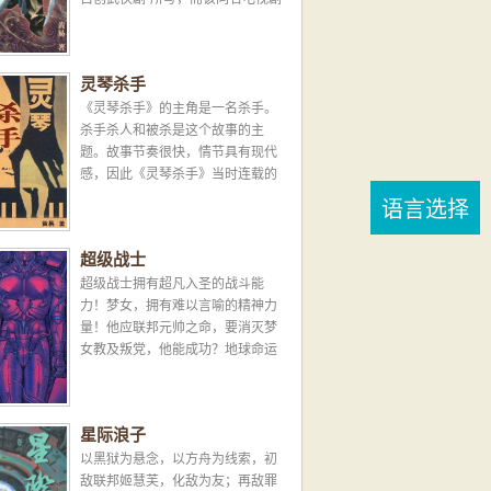
则于1990年11月首播。...
灵琴杀手
《灵琴杀手》的主角是一名杀手。
杀手杀人和被杀是这个故事的主
题。故事节奏很快，情节具有现代
感，因此《灵琴杀手》当时连载的
时候很受欢迎。...
语言选择
超级战士
超级战士拥有超凡入圣的战斗能
力！梦女，拥有难以言喻的精神力
量！他应联邦元帅之命，要消灭梦
女教及叛党，他能成功？地球命运
将会如何？...
星际浪子
以黑狱为悬念，以方舟为线索，初
敌联邦姬慧芙，化敌为友；再敌罪