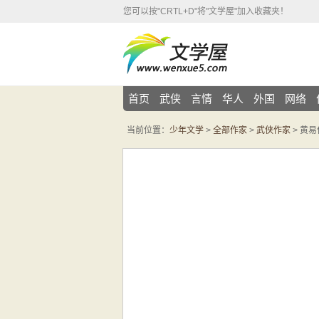
您可以按"CRTL+D"将"文学屋"加入收藏夹！
首页
武侠
言情
华人
外国
网络
当前位置：
少年文学
>
全部作家
>
武侠作家
> 黄