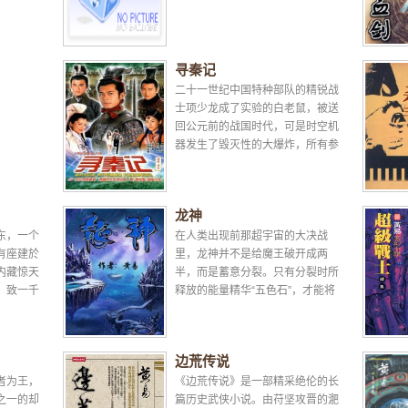
寻秦记
二十一世纪中国特种部队的精锐战
士项少龙成了实验的白老鼠，被送
回公元前的战国时代，可是时空机
器发生了毁灭性的大爆炸，所有参
与的科研人员均灰飞烟灭。项少龙
则流落到二千多年...
龙神
东，一个
在人类出现前那超宇宙的大决战
有座建於
里，龙神并不是给魔王破开成两
内藏惊天
半，而是蓄意分裂。只有分裂时所
，致一千
释放的能量精华“五色石”，才能将
找到古
魔王打回原先的宇宙去，同时封补
...
了贯通宇宙和宇宙间的...
边荒传说
者为王，
《边荒传说》是一部精采绝伦的长
之一的却
篇历史武侠小说。由苻坚攻晋的淝