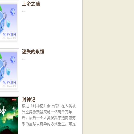
上帝之谜
...
迷失的永恒
...
封神记
读过《封神记》会上瘾！在人类被
外空异族残暴灭绝一亿两千万年
后，最后一个人类伏禹于远离银河
系的星球以奇异的方式重生，可是
却失去了人类的记忆...