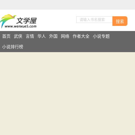
搜索
首页
武侠
言情
华人
外国
网络
作者大全
小说专题
小说排行榜