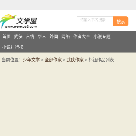
搜索
首页
武侠
言情
华人
外国
网络
作者大全
小说专题
小说排行榜
当前位置：
少年文学
>
全部作家
>
武侠作家
> 祁钰作品列表