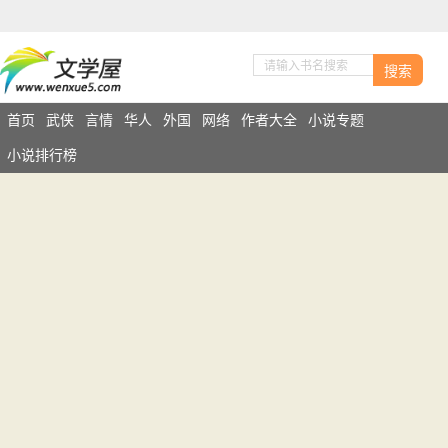
搜索
首页
武侠
言情
华人
外国
网络
作者大全
小说专题
小说排行榜