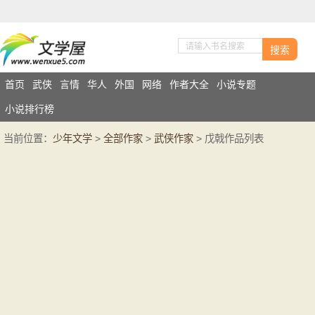
搜索
首页
武侠
言情
华人
外国
网络
作者大全
小说专题
小说排行榜
当前位置：
少年文学
>
全部作家
>
武侠作家
> 戊戟作品列表