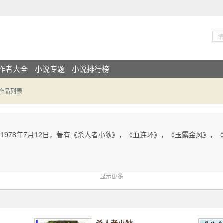
作者大全
小说专题
小说排行榜
歌作品列表
78年7月12日，著有《杀人者小狄》，《血连环》，《玉露金风》，
显示更多