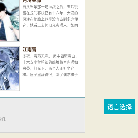
月冷金邪
自从当年那一场血战之后，玉玲珑
留在龙门客栈已有十六年，大漠的
风沙在她脸上似乎没有占到多少便
宜，她看上去仍旧光彩照人，如同
黄沙中的一颗明珠，每天都在闪着
光......
江南雪
冬夜，雪落无声。 屋中四壁雪白，
十六支小臂粗细的蜡烛将室内照如
白昼，灯光下，两个人正对坐弈
棋。屋子里静得很，除了偶尔棋子
落定的声音以外，二人均一言不
发。...
语言选择
我们。