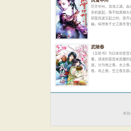
风雪中州
茫茫中州，浩浩江湖，血
杀机复起，殊不知真相大
却是风波又起之时。思齐
幽，纵然有千丈江南冬雪
涓涓鲜血……凌园惨叫累
是万里武陵春风终吹不散世.
武陵春
《五轮书》为曰本剑圣宫
著，讲述的是宫本武藏的
道，分为地之卷、水之卷
卷、风之卷、空之卷五部
书》其实与《五轮书》并
的联系，它是燕歌的...
本站