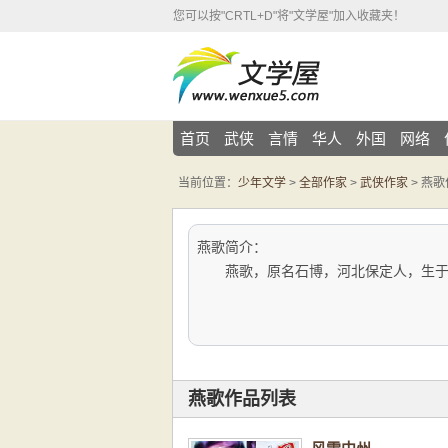
您可以按"CRTL+D"将"文学屋"加入收藏夹！
首页
武侠
言情
华人
外国
网络
当前位置：
少年文学
>
全部作家
>
武侠作家
> 燕
燕歌简介：
燕歌，原名石博，河北保定人，生于19
燕歌作品列表