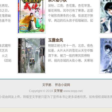
杀人者小狄
光再现，
深秋，江南，杏花集。杏花早落，
白之日，
菊花将残，风中已有了寒意。这是
庄鬼歌幽
个破败而萧条的小镇，街道泥泞狭
也盖不住
窄，两边的石头房子低矮破旧，如
累，即便
同老石头嘴里的牙齿，几乎没有一
..
颗是完整的。老石头像是和这...
玉露金风
本武藏所
明朝正统七年十一月，北京。夜色
武艺兵
如墨，大片大片的雪花从天空中飘
、火之
洒下来，被刀一般的寒风剪得粉
。 《四轮
碎，抛向京城的大街小巷。天寒地
没有太大
冻，除了偶尔在街角看到一两个冻
僵的乞丐以外，整个京城的...
文学屋
、
怀念小说网
Copyright © 2018
文学屋
www.snpp.net.
小说由网友上传，转载至文学屋只是为了宣传本书让更多读者欣赏，如有侵权请联系