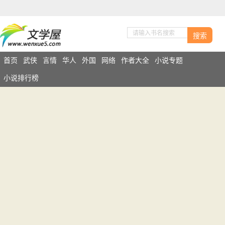
搜索
首页
武侠
言情
华人
外国
网络
作者大全
小说专题
小说排行榜