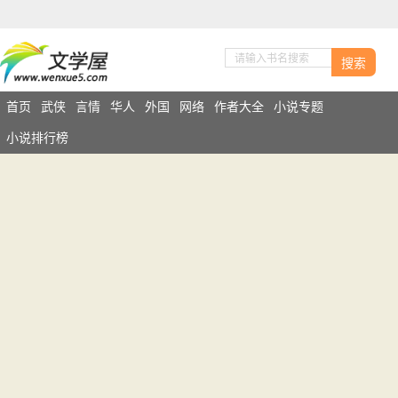
搜索
首页
武侠
言情
华人
外国
网络
作者大全
小说专题
小说排行榜