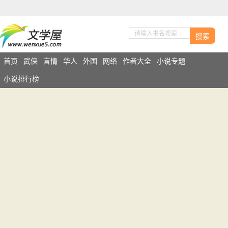
搜索
首页
武侠
言情
华人
外国
网络
作者大全
小说专题
小说排行榜