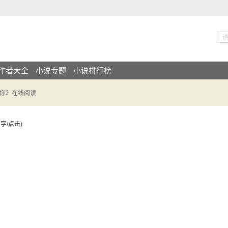
作者大全
小说专题
小说排行榜
见你》在线阅读
字/
点击)