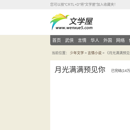
您可以按"CRTL+D"将"文学屋"加入收藏夹！
首页
武侠
言情
华人
外国
网络
当前位置：
少年文学
>
言情小说
> 《月光满满预
月光满满预见你
已完结(14万