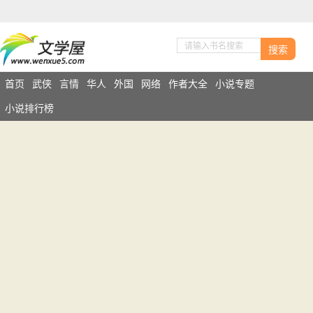
搜索
首页
武侠
言情
华人
外国
网络
作者大全
小说专题
小说排行榜