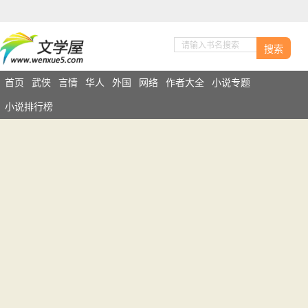
搜索
首页
武侠
言情
华人
外国
网络
作者大全
小说专题
小说排行榜